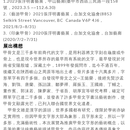
1.2023張浮明書藝展，中山藝廊(臺中市西區三民路一段158
號，2023.3.5 ~~112.6.30)
2.《藝游甲骨》2021張浮明書藝展，台加文化協會(8853
Selkirk Street Vancouver, BC Canada V6P 4J6，
2021/8/3~8/31)
3.《印象甲骨》2020張浮明書藝展，台加文化協會，台加藝廊
(2020/7/2~7/31)
展出構想
甲骨文是三千多年前商代的文字，是用利器將文字刻在龜腹或牛
骨上，也是現今世界所存的最早而有系統的文字，最早發現於河
南省安陽殷墟，深藏土中，1899年發掘問市，迄今不過百年。
後繼又在陜西岐山之周原等地出土者，骨片多達十六萬多片，字
形單字有四千多個。自發現甲骨文之父─王懿榮，後經先賢沙孟
海、劉鶚、唐蘭、孫詒讓、鄒夢禪、羅振玉、王國維、丁輔之、
董作賓、郭沫若、陳夢家、于省吾、胡厚宜等研究考釋，確定可
釋單字已達二千多個，並發表了許多甲骨文字書法藝術創作，使
甲骨文顯露光芒，已列入聯合國世界文化遺產。
甲骨文雖是漢字的源頭，世界多國都有研究，僅限於學術亦缺
乏實用性，但因甲骨文字形大部為象形，且字形未定，所以一字
多形，充滿藝術性，本次展覽為推廣甲骨文字形的藝術概念，以
毛筆的書法線條藝術描述甲骨文，作品內容從基本傳統具象文