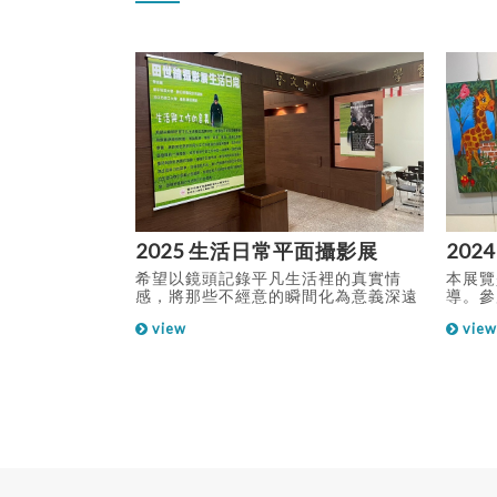
攝影展
2025 生活日常平面攝影展
20
：亞洲大學數位
希望以鏡頭記錄平凡生活裡的真實情
本展覽
 經歷： 修平
感，將那些不經意的瞬間化為意義深遠
導。參
系助理教授 亞洲
的影像。無論歡樂、無奈、認真、難
者，在
view
view
兼任講師 朝陽科
過，透過光影與構圖，讓觀眾感受到不
木老窗
兼任講師 弘光科
同人生片刻背後的溫度與重量。或許是
格。 
講師 建國科技大
街頭巷尾的一抹微笑，也可能是忙碌工
後，以
 行政院勞委員會
作中的一絲疲憊，或是在重要時刻面對
老窗框
達設計]術科測
選擇的猶豫，種種平凡的情境，都在悄
位學員
勞動部技術士技能
悄訴說每個人為生活努力的故事。透過
自己的
科測試監評委員
這些作品，讓人們能重新發現並珍惜自
中。 
技能檢定[視覺傳
己生活中微小卻動人的細節，也能從他
的檜木
員 中華民國勞
人的經歷中獲得共鳴與啟發，回頭檢視
「生活
心全國技能競賽
自己生活與工作的意義。
處，其