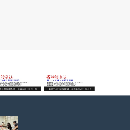
年。後
者，骨
四千多
，後經
讓、鄒
、董作
胡厚宜
二千多
藝術創
聯合國
漢字的源
學術亦
部為象
，充滿
字形的
術描述
象文
漸進抽
品。