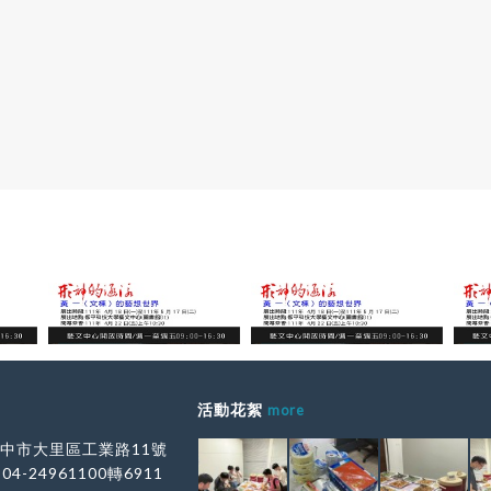
框，對一般人而言是等待淘汰的
1899年發掘問市，迄今不過百
當窗框在經過磨砂、上色等流程
繼又在陜西岐山之周原等地出土
可成為別具風格的畫框，讓舊的
片多達十六萬多片，字形單字有
入新的元素，而有創新的呈現，
個。自發現甲骨文之父─王懿榮
亦象徵著生命的重生和新生。」
先賢沙孟海、劉鶚、唐蘭、孫詒
品後跟學員們討論創作的過程，
夢禪、羅振玉、王國維、丁輔之
致認同以木頭為創作素材是非常
賓、郭沫若、陳夢家、于省吾、
體驗。而最困難的地方是需要重
等研究考釋，確定可釋單字已達
色，由於木頭的質地比紙張粗
個，並發表了許多甲骨文字書法
須很有耐心地分次塗色，有助於
作，使甲骨文顯露光芒，已列入
己的耐性。 繪畫過程中儘管耗
世界文化遺產。 甲骨文雖是
，當創作者付出越多，作品最終
頭，世界多國都有研究，僅限於
同等的回饋，在康復過程療癒了
缺乏實用性，但因甲骨文字形大
本次藉由學校展出空間，讓學生
形，且字形未定，所以一字多形
認識精神障礙者，更有生命教育
藝術性，本次展覽為推廣甲骨文
，將廢棄老窗戶新賦予新生命，
藝術概念，以毛筆的書法線條藝
能用新的視野看待自己生病這件
甲骨文，作品內容從基本傳統具
望能翻轉生命重獲新生。
字，進入意象，加入色彩概念，
象藝術，以毛筆為工具，表達作
活動花絮
more
 台中市大里區工業路11號
-04-24961100轉6911