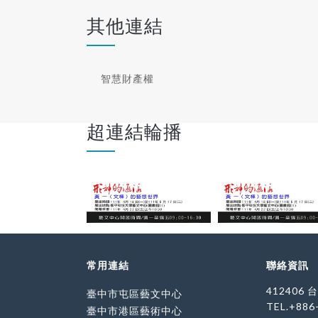
中華民國勞動部勞
老舊窗
能競賽 [展示
物品；
其他連結
銜： 中國攝影學
後，亦
郎靜山創會) 臺中
窗框融
956年創會) 臺
同時
士 (1976年創
完成作
想 從高中擁有第
大家一
智慧財產權
，攝影一直我的
特殊的
去匆匆的城市街道
複地上
彩星空、或是野
糙，必
，內心總會有那
磨練自
超連結輪播
迅速的舉起相
時費力
住眼前的那一
也給予
、物」等，描繪
彼此。
釋的故事畫面。
有機會
題擬定為：
的意義
g
學員們
品包括有：生態、
事、希
動、風景等六個
」是我的初衷構
題來呈現不同故
近自然、生動、
賞者來探索這些
常用連結
聯絡資訊
412406
臺中市屯區藝文中心
TEL.+886
臺中市港區藝術中心