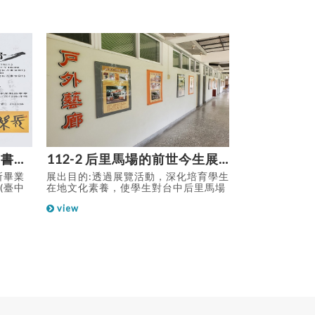
2024《藝文甲骨》張浮明書藝展
112-2 后里馬場的前世今生展覽
所畢業
展出目的:透過展覽活動，深化培育學生
展出目的：本
(臺中
在地文化素養，使學生對台中后里馬場
提:校園關懷，
3.5
的了解與欣賞，提升學生對台灣民俗與
會關懷、環境 
view
view
021張浮
歷史的愛護與導覽能力。讓學生了解台
藉以涵養學生
lkirk
中后里馬場的經營特色與在地的文化背
涯的關懷與熱
a V6P
景，讓參與學生能了解台灣的歷史與地
與書寫能力。
印象甲骨》
區發展，培養其宏觀的視野與文化觀，
展，既呈現學
協會，
並有傳承地方特有文化永續發展的觀
書寫能力，透
展出構想
念。 展出時間:113年5月10 (五)〜7月
解說，又擴大
，是用
31日
化蓄積了博通
也是現
展出時間：1
字，最
至113年4月3
土中，