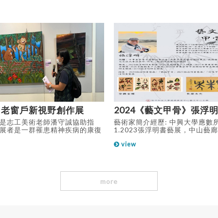
24 老窗戶新視野創作展
是志工美術老師潘守誠協助指
藝術家簡介經歷: 中興大學應數
展者是一群罹患精神疾病的康復
1.2023張浮明書藝展，中山藝廊
康復歷程的創作。創作素材以檜
市西區三民路一段158號，2023.
view
框作為本次展出作品的主題風
~~112.6.30) 2.《藝游甲骨》2
老窗框在經過多次的磨砂和上色
明書藝展，台加文化協會(8853 Se
及學員的情境故事表達，賦予了
Street Vancouver, BC Canad
嶄新的樣貌。本次創作過程以每
4J6，2021/8/3~8/31) 3.《
的生命故事為藍圖，透過畫筆將
2020張浮明書藝展，台加文化
more
生命故事與生活體驗表現於畫作
台加藝廊 (2020/7/2~7/31) 
曾詢問潘老師為何選擇別人淘汰
甲骨文是三千多年前商代的文字
窗框作為素材?老師告訴大家:
利器將文字刻在龜腹或牛骨上，
中有許多素材，表面看似毫無用
今世界所存的最早而有系統的文
實是它沒有被放在適合的地方。
早發現於河南省安陽殷墟，深藏